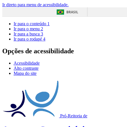
Ir direto para menu de acessibilidade.
BRASIL
Ir para o conteúdo
1
Ir para o menu
2
Ir para a busca
3
Ir para o rodapé
4
Opções de acessibilidade
Acessibilidade
Alto contraste
Mapa do site
Pró-Reitoria de