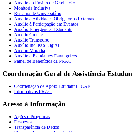
Auxílio ao Ensino de Graduação
Monitoria Inclusiva
Restaurante Universitário
Auxílio a Atividades Obrigatórias Externas
Auxílio à Participação em Eventos
Auxílio Emergencial Estudantil
Auxílio Creche
Auxílio Transporte
Auxílio Inclusão Digital
Auxílio Moradia
Auxílio a Estudantes Estrangeiros
Painel de Benefícios da PRAC
Coordenação Geral de Assistência Estudan
Coordenação de Apoio Estudantil - CAE
Informativos PRAC
Acesso à Informação
Ações e Programas
Despesas
Transparência de Dados