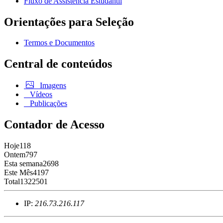
Fluxo de Assistência Estudantil
Orientações para Seleção
Termos e Documentos
Central de conteúdos
Imagens
Vídeos
Publicações
Contador de Acesso
Hoje
118
Ontem
797
Esta semana
2698
Este Mês
4197
Total
1322501
IP:
216.73.216.117