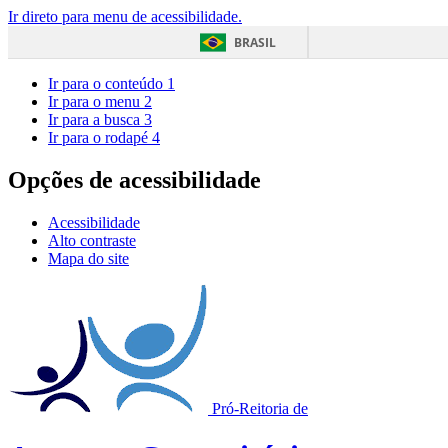
Ir direto para menu de acessibilidade.
BRASIL
Ir para o conteúdo
1
Ir para o menu
2
Ir para a busca
3
Ir para o rodapé
4
Opções de acessibilidade
Acessibilidade
Alto contraste
Mapa do site
Pró-Reitoria de