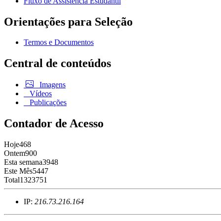
Fluxo de Assistência Estudantil
Orientações para Seleção
Termos e Documentos
Central de conteúdos
Imagens
Vídeos
Publicações
Contador de Acesso
Hoje
468
Ontem
900
Esta semana
3948
Este Mês
5447
Total
1323751
IP:
216.73.216.164