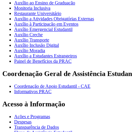
Auxílio ao Ensino de Graduação
Monitoria Inclusiva
Restaurante Universitário
Auxílio a Atividades Obrigatórias Externas
Auxílio à Participação em Eventos
Auxílio Emergencial Estudantil
Auxílio Creche
Auxílio Transporte
Auxílio Inclusão Digital
Auxílio Moradia
Auxílio a Estudantes Estrangeiros
Painel de Benefícios da PRAC
Coordenação Geral de Assistência Estudan
Coordenação de Apoio Estudantil - CAE
Informativos PRAC
Acesso à Informação
Ações e Programas
Despesas
Transparência de Dados