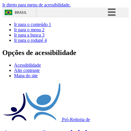
Ir direto para menu de acessibilidade.
BRASIL
Simplifique!
Ir para o conteúdo
1
Ir para o menu
2
Comunica BR
Ir para a busca
3
Ir para o rodapé
4
Participe
Acesso à informação
Opções de acessibilidade
Legislação
Acessibilidade
Canais
Alto contraste
Mapa do site
Pró-Reitoria de