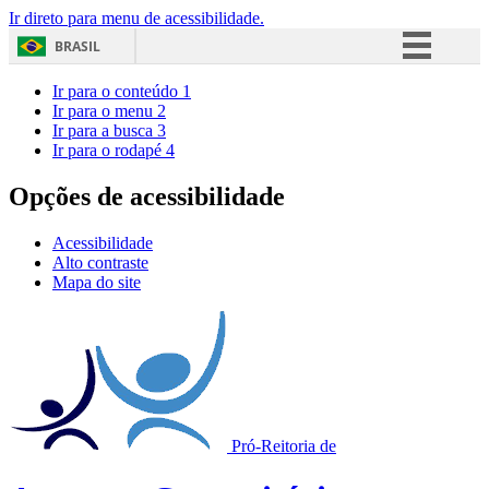
Ir direto para menu de acessibilidade.
BRASIL
Simplifique!
Ir para o conteúdo
1
Ir para o menu
2
Comunica BR
Ir para a busca
3
Ir para o rodapé
4
Participe
Acesso à informação
Opções de acessibilidade
Legislação
Acessibilidade
Canais
Alto contraste
Mapa do site
Pró-Reitoria de