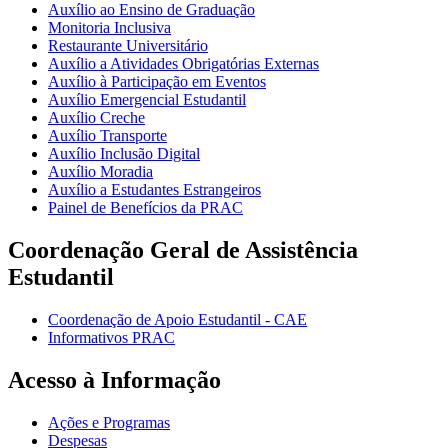
Auxílio ao Ensino de Graduação
Monitoria Inclusiva
Restaurante Universitário
Auxílio a Atividades Obrigatórias Externas
Auxílio à Participação em Eventos
Auxílio Emergencial Estudantil
Auxílio Creche
Auxílio Transporte
Auxílio Inclusão Digital
Auxílio Moradia
Auxílio a Estudantes Estrangeiros
Painel de Benefícios da PRAC
Coordenação Geral de Assistência
Estudantil
Coordenação de Apoio Estudantil - CAE
Informativos PRAC
Acesso à Informação
Ações e Programas
Despesas