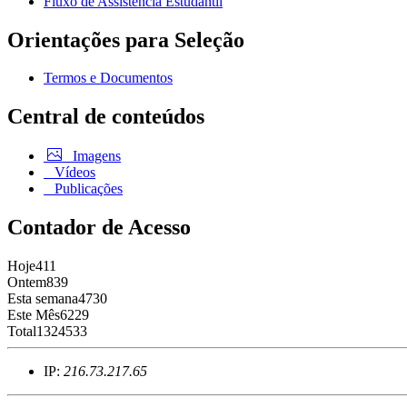
Fluxo de Assistência Estudantil
Orientações para Seleção
Termos e Documentos
Central de conteúdos
Imagens
Vídeos
Publicações
Contador de Acesso
Hoje
411
Ontem
839
Esta semana
4730
Este Mês
6229
Total
1324533
IP:
216.73.217.65