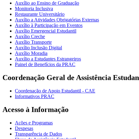
Auxílio ao Ensino de Graduação
Monitoria Inclusiva
Restaurante Universitário
Auxílio a Atividades Obrigatórias Externas
Auxílio à Participação em Eventos
Auxílio Emergencial Estudantil
Auxílio Creche
Auxílio Transporte
Auxílio Inclusão Digital
Auxílio Moradia
Auxílio a Estudantes Estrangeiros
Painel de Benefícios da PRAC
Coordenação Geral de Assistência Estudan
Coordenação de Apoio Estudantil - CAE
Informativos PRAC
Acesso à Informação
Ações e Programas
Despesas
Transparência de Dados