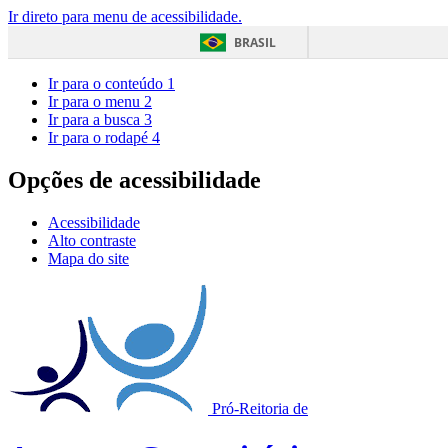
Ir direto para menu de acessibilidade.
BRASIL
Ir para o conteúdo
1
Ir para o menu
2
Ir para a busca
3
Ir para o rodapé
4
Opções de acessibilidade
Acessibilidade
Alto contraste
Mapa do site
Pró-Reitoria de