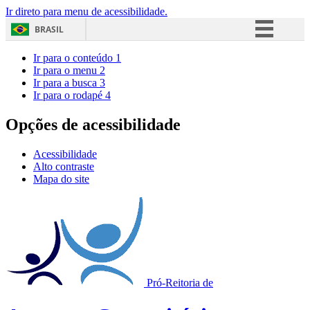
Ir direto para menu de acessibilidade.
BRASIL
Simplifique!
Ir para o conteúdo
1
Ir para o menu
2
Comunica BR
Ir para a busca
3
Ir para o rodapé
4
Participe
Acesso à informação
Opções de acessibilidade
Legislação
Acessibilidade
Canais
Alto contraste
Mapa do site
Pró-Reitoria de