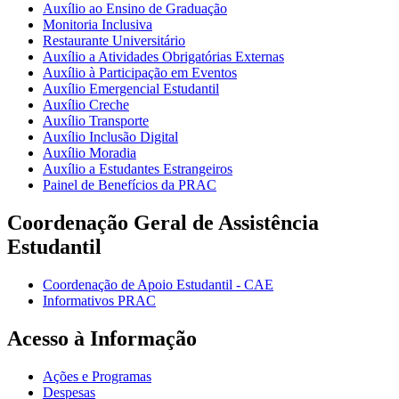
Auxílio ao Ensino de Graduação
Monitoria Inclusiva
Restaurante Universitário
Auxílio a Atividades Obrigatórias Externas
Auxílio à Participação em Eventos
Auxílio Emergencial Estudantil
Auxílio Creche
Auxílio Transporte
Auxílio Inclusão Digital
Auxílio Moradia
Auxílio a Estudantes Estrangeiros
Painel de Benefícios da PRAC
Coordenação Geral de Assistência
Estudantil
Coordenação de Apoio Estudantil - CAE
Informativos PRAC
Acesso à Informação
Ações e Programas
Despesas