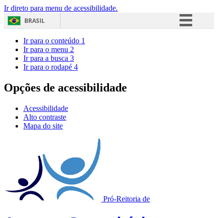
Ir direto para menu de acessibilidade.
BRASIL
Simplifique!
Ir para o conteúdo
1
Ir para o menu
2
Comunica BR
Ir para a busca
3
Ir para o rodapé
4
Participe
Acesso à informação
Opções de acessibilidade
Legislação
Acessibilidade
Canais
Alto contraste
Mapa do site
Pró-Reitoria de