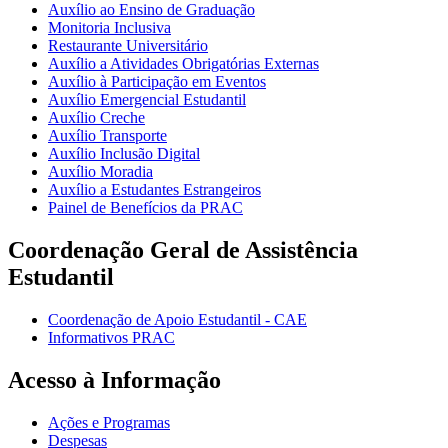
Auxílio ao Ensino de Graduação
Monitoria Inclusiva
Restaurante Universitário
Auxílio a Atividades Obrigatórias Externas
Auxílio à Participação em Eventos
Auxílio Emergencial Estudantil
Auxílio Creche
Auxílio Transporte
Auxílio Inclusão Digital
Auxílio Moradia
Auxílio a Estudantes Estrangeiros
Painel de Benefícios da PRAC
Coordenação Geral de Assistência
Estudantil
Coordenação de Apoio Estudantil - CAE
Informativos PRAC
Acesso à Informação
Ações e Programas
Despesas