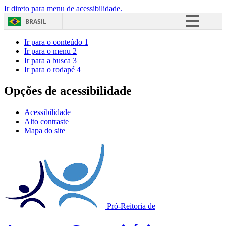
Ir direto para menu de acessibilidade.
BRASIL
Simplifique!
Ir para o conteúdo
1
Ir para o menu
2
Comunica BR
Ir para a busca
3
Ir para o rodapé
4
Participe
Acesso à informação
Opções de acessibilidade
Legislação
Acessibilidade
Canais
Alto contraste
Mapa do site
Pró-Reitoria de