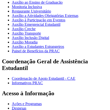
Auxílio ao Ensino de Graduação
Monitoria Inclusiva
Restaurante Universitário
Auxílio a Atividades Obrigatórias Externas
Auxílio à Participação em Eventos
Auxílio Emergencial Estudantil
Auxílio Creche
Auxílio Transporte
Auxílio Inclusão Digital
Auxílio Moradia
Auxílio a Estudantes Estrangeiros
Painel de Benefícios da PRAC
Coordenação Geral de Assistência
Estudantil
Coordenação de Apoio Estudantil - CAE
Informativos PRAC
Acesso à Informação
Ações e Programas
Despesas